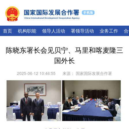
|
English
Français
首页
机构职能
领导人活动
署领导活动
业务工作
合
陈晓东署长会见贝宁、马里和喀麦隆三
国外长
2025-06-12 10:46:55
来源：
国家国际发展合作署