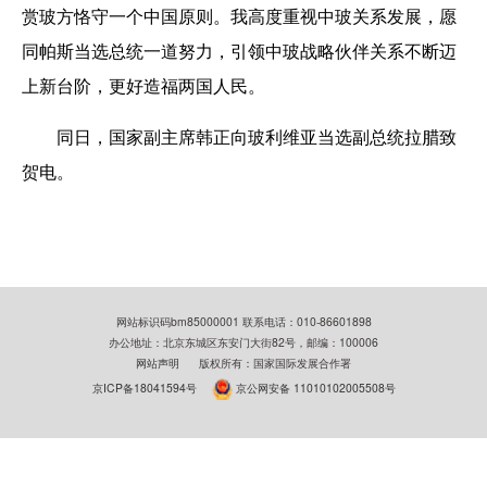
赏玻方恪守一个中国原则。我高度重视中玻关系发展，愿
同帕斯当选总统一道努力，引领中玻战略伙伴关系不断迈
上新台阶，更好造福两国人民。
同日，国家副主席韩正向玻利维亚当选副总统拉腊致
贺电。
网站标识码bm85000001 联系电话：010-86601898
办公地址：北京东城区东安门大街82号，邮编：100006
网站声明
版权所有：国家国际发展合作署
京ICP备18041594号
京公网安备 11010102005508号