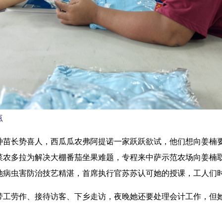
点
长势喜人，西瓜瓜农弗阿提诺一家跃跃欲试，他们想向姜楠要
菜农多拉为解决大棚番茄坐果难题，专程来中萨示范农场向姜楠
虫害防治技艺精湛，首席执行官苏苏认可她的授课，工人们时不时
劳作、接待访客、下乡走访，夜晚她还要处理会计工作，但她总