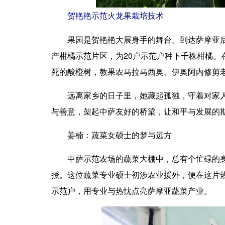
贺艳艳示范火龙果栽培技术
果园是贺艳艳大展身手的舞台。到达萨摩亚后，
产柑橘示范片区，为20户示范户种下千株柑橘。
死的酸橙树，教果农马拉马西奥、伊奥阿内修剪老
远离家乡的日子里，她藏起孤独，守着对家人与
与善意，架起中萨友好的桥梁，让和平与发展的
姜楠：蔬菜女硕士的梦与远方
中萨示范农场的蔬菜大棚中，总有个忙碌的身影
授。这位蔬菜专业硕士初涉农业援外，便在这片热
示范户，用专业与热忱点亮萨摩亚蔬菜产业。