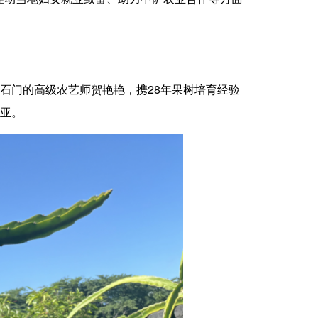
石门的高级农艺师贺艳艳，携28年果树培育经验
摩亚。