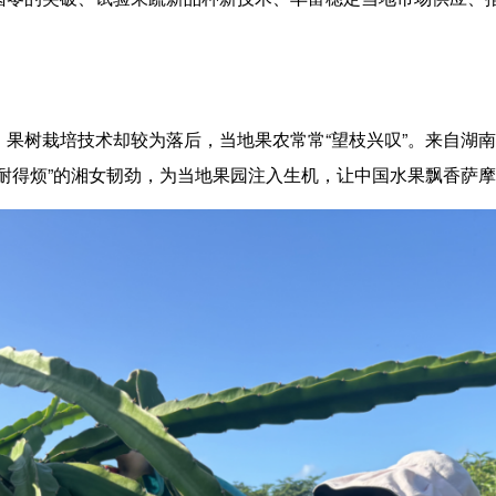
树栽培技术却较为落后，当地果农常常“望枝兴叹”。来自湖南
耐得烦”的湘女韧劲，为当地果园注入生机，让中国水果飘香萨