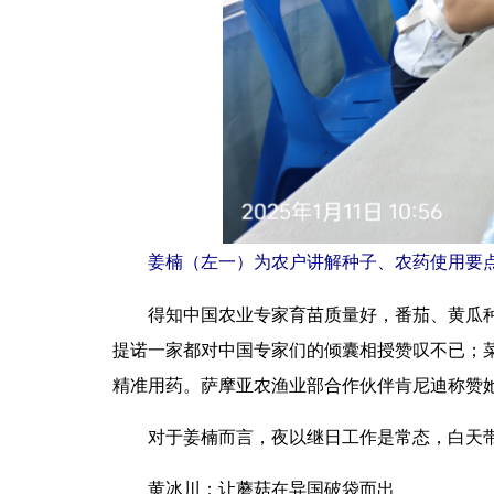
姜楠（左一）为农户讲解种子、农药使用要
得知中国农业专家育苗质量好，番茄、黄瓜种苗
提诺一家都对中国专家们的倾囊相授赞叹不已；
精准用药。萨摩亚农渔业部合作伙伴肯尼迪称赞她病
对于姜楠而言，夜以继日工作是常态，白天带工
黄冰川：让蘑菇在异国破袋而出