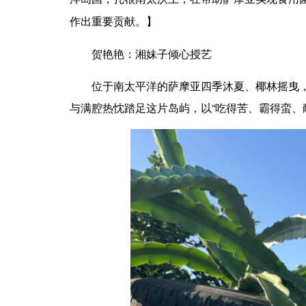
作出重要贡献。】
贺艳艳：湘妹子倾心授艺
位于南太平洋的萨摩亚四季沐夏、椰林摇曳，果
与满腔热忱踏足这片岛屿，以“吃得苦、霸得蛮、