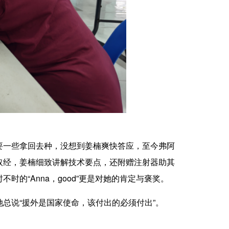
一些拿回去种，没想到姜楠爽快答应，至今弗阿
取经，姜楠细致讲解技术要点，还附赠注射器助其
的“Anna，good”更是对她的肯定与褒奖。
说“援外是国家使命，该付出的必须付出”。