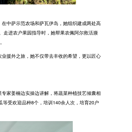
在中萨示范农场和萨瓦伊岛，她组织建成两处高
斤。走进农户果园指导时，她帮果农佩阿尔救活濒
”。
业援外之旅，她不仅带去丰收的希望，更以匠心
专家姜楠边实操边讲解，将蔬菜种植技艺倾囊相
等受欢迎品种8个，培训140余人次，培育20户