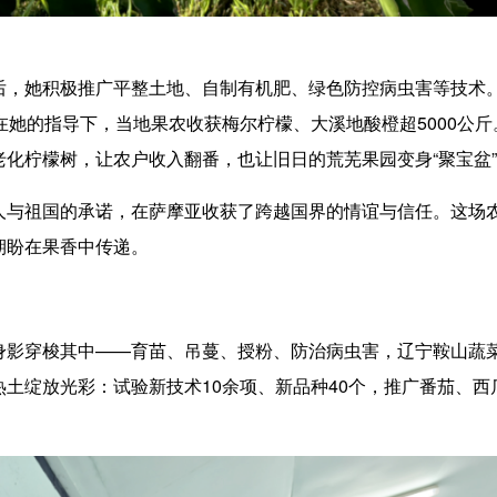
她积极推广平整土地、自制有机肥、绿色防控病虫害等技术。
在她的指导下，当地果农收获梅尔柠檬、大溪地酸橙超5000公
化柠檬树，让农户收入翻番，也让旧日的荒芜果园变身“聚宝盆
祖国的承诺，在萨摩亚收获了跨越国界的情谊与信任。这场农
期盼在果香中传递。
穿梭其中——育苗、吊蔓、授粉、防治病虫害，辽宁鞍山蔬菜
土绽放光彩：试验新技术10余项、新品种40个，推广番茄、西瓜