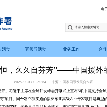
电
人活动
署领导活动
业务工作
合
有恒，久久自芬芳”——中国援外的
2025-11-03 16:59:54
来源：
国家国际发展合作署
召开。习近平主席在全球妇女峰会开幕式上宣布5项中国支持全
小而美”项目。国合署立项实施的援萨摩亚高级农业专家项目是典型
菌零的突破、试验果蔬新品种新技术、丰富稳定当地市场供应、