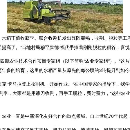
，水稻正值收获季。联合收割机发出阵阵轰鸣，收割、脱粒等工序
提高了。”当地村民穆罕默德·福代手捧着刚刚脱粒的稻谷，喜
期农业技术合作项目专家组（以下简称“农业专家组”）。“这
年多的培育，这里的水稻产量从原先的每公顷约3吨提升到如今
·卡马拉登上收割机，开始作业。“在中国专家的指导下，我学
割季，大家都是用镰刀收割，再手工脱粒，费时费力，“这些农
业一直是中塞深化友好合作的重点领域。自上世纪70年代起
当地建立了奥古农场、凯内马农场、博城农场、恩加拉农场等