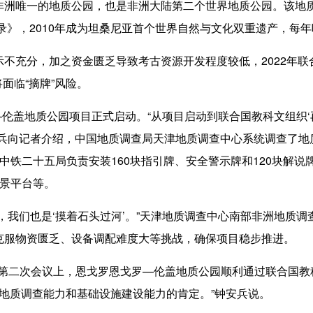
唯一的地质公园，也是非洲大陆第二个世界地质公园。该地质
名录》，2010年成为坦桑尼亚首个世界自然与文化双重遗产，每
充分，加之资金匮乏导致考古资源开发程度较低，2022年联合
将面临“摘牌”风险。
伦盖地质公园项目正式启动。“从项目启动到联合国教科文组织‘
安兵向记者介绍，中国地质调查局天津地质调查中心系统调查了地
中铁二十五局负责安装160块指引牌、安全警示牌和120块解
观景平台等。
我们也是‘摸着石头过河’。”天津地质调查中心南部非洲地质调
克服物资匮乏、设备调配难度大等挑战，确保项目稳步推进。
第二次会议上，恩戈罗恩戈罗—伦盖地质公园顺利通过联合国教科文
国地质调查能力和基础设施建设能力的肯定。”钟安兵说。