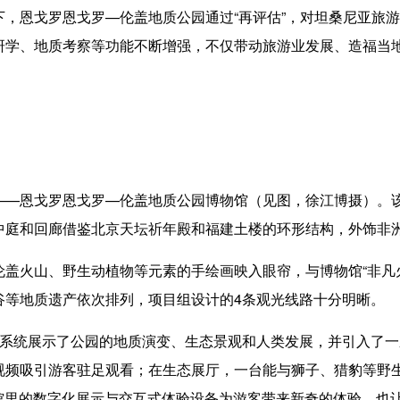
恩戈罗恩戈罗—伦盖地质公园通过“再评估”，对坦桑尼亚旅游
研学、地质考察等功能不断增强，不仅带动旅游业发展、造福当
戈罗恩戈罗—伦盖地质公园博物馆（见图，徐江博摄）。该博物
中庭和回廊借鉴北京天坛祈年殿和福建土楼的环形结构，外饰非
火山、野生动植物等元素的手绘画映入眼帘，与博物馆“非凡火
谷等地质遗产依次排列，项目组设计的4条观光线路十分明晰。
统展示了公园的地质演变、生态景观和人类发展，并引入了一
频吸引游客驻足观看；在生态展厅，一台能与狮子、猎豹等野生
物馆里的数字化展示与交互式体验设备为游客带来新奇的体验，也