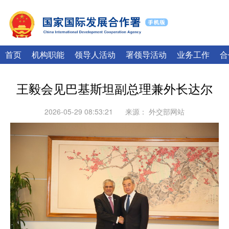
|
English
Français
首页
机构职能
领导人活动
署领导活动
业务工作
合
王毅会见巴基斯坦副总理兼外长达尔
2026-05-29 08:53:21
来源：
外交部网站