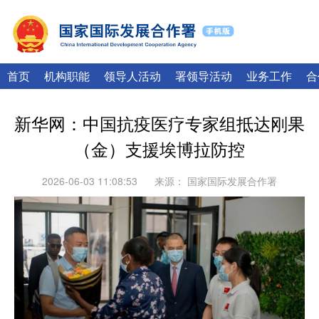
|
English
Français
首页
机构职能
领导人活动
署领导活动
业务工作
合
新华网：中国抗疫医疗专家组抵达刚果
（金）支援埃博拉防控
2026-06-03 11:08:53
来源：
国家国际发展合作署