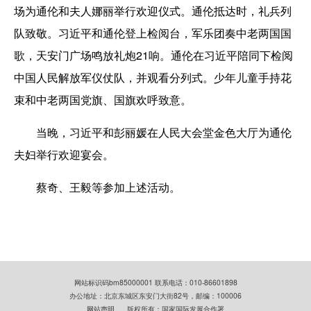
场为通伦和夫人娜丽举行欢迎仪式。通伦抵达时，礼兵列
队致敬。习近平和通伦登上检阅台，军乐团奏中老两国国
歌，天安门广场鸣放礼炮21响。通伦在习近平陪同下检阅
中国人民解放军仪仗队，并观看分列式。少年儿童手持花
束和中老两国党旗、国旗欢呼致意。
当晚，习近平和彭丽媛在人民大会堂金色大厅为通伦
夫妇举行欢迎宴会。
蔡奇、王毅等参加上述活动。
网站标识码bm85000001 联系电话：010-86601898
办公地址：北京东城区东安门大街82号，邮编：100006
网站声明
版权所有：国家国际发展合作署