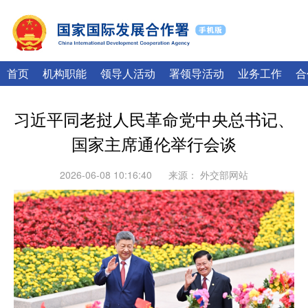
|
English
Français
首页
机构职能
领导人活动
署领导活动
业务工作
合
习近平同老挝人民革命党中央总书记、
国家主席通伦举行会谈
2026-06-08 10:16:40
来源：
外交部网站