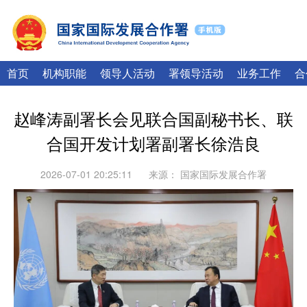
|
English
Français
首页
机构职能
领导人活动
署领导活动
业务工作
合
赵峰涛副署长会见联合国副秘书长、联
合国开发计划署副署长徐浩良
2026-07-01 20:25:11
来源：
国家国际发展合作署