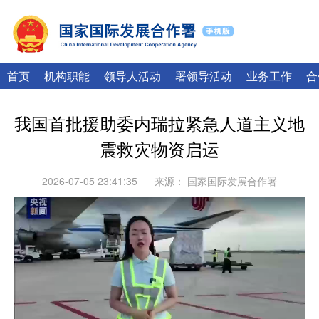
|
English
Français
首页
机构职能
领导人活动
署领导活动
业务工作
合
我国首批援助委内瑞拉紧急人道主义地
震救灾物资启运
2026-07-05 23:41:35
来源：
国家国际发展合作署