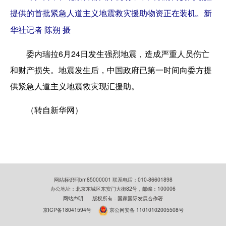
提供的首批紧急人道主义地震救灾援助物资正在装机。新
华社记者 陈朔 摄
委内瑞拉6月24日发生强烈地震，造成严重人员伤亡
和财产损失。地震发生后，中国政府已第一时间向委方提
供紧急人道主义地震救灾现汇援助。
（转自新华网）
网站标识码bm85000001 联系电话：010-86601898
办公地址：北京东城区东安门大街82号，邮编：100006
网站声明
版权所有：国家国际发展合作署
京ICP备18041594号
京公网安备 11010102005508号