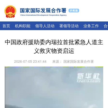
|
English
Français
首页
机构职能
领导人活动
署领导活动
业务工作
合
中国政府援助委内瑞拉首批紧急人道主
义救灾物资启运
2026-07-05 23:41:44
来源：
国家国际发展合作署