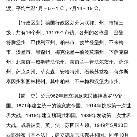
渡。平均气温1月－5～1℃，7月14～19℃。
【行政区划】德国行政区划分为联邦、州、市镇三
级，共有16个州，13175个市镇。各州的名称是：巴登—
符腾堡州、巴伐利亚州、柏林市、勃兰登堡州、不来梅
市、汉堡市、黑森州、梅克伦堡—前波莫瑞州、下萨克森
州、北莱茵—威斯特法伦州、莱茵兰—普法尔茨州、萨尔
州、萨克森州、萨克森—安哈特州、石勒苏益格—荷尔斯
泰因州和图林根州。其中柏林、不来梅和汉堡为市州。
【简 史】公元962年建立德意志民族神圣罗马帝
国。1871年建立统一的德意志帝国。1914年挑起第一次世
界大战。1919年建立魏玛共和国。1939年发动第二次世界
大战。战后被美、英、法、苏四国占领。1949年5月23日
西部颁布《基本法》，建立德意志联邦共和国。同年10月