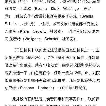
莱姆克（Steffi Lemke，绿党），教育和研究部长贝蒂娜·
施塔克－瓦青格（Bettina Stark－Watzinger，自民
党），经济合作与发展部长斯韦尼娅·舒尔策（Svenja
Schulze，社民党），住房、城市发展和建设部长克拉拉·
盖维茨（Klara Geywitz，社民党），总理府部长沃尔夫
冈·施密特（Wolfgang Schmidt，社民党）。
【司法机构】联邦宪法法院是德国宪法机构之一，主
要负责解释《基本法》，监督《基本法》的执行，并对是
否违宪作出裁定。共有16名法官，由联邦议院和联邦参议
院各推选一半，由总统任命，任期一般为12年。正、副院
长由联邦议院和联邦参议院轮流推举。现任院长施特凡·哈
尔巴特（Stephan Harbarth），2020年6月就任。
此外设有联邦法院（负责民事和刑事案件）、联邦行