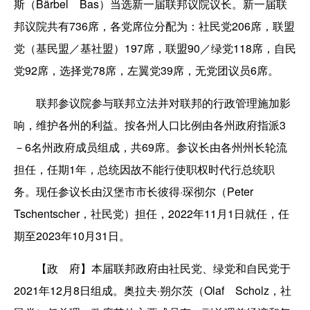
斯（Bärbel Bas）当选新一届联邦议院议长。新一届联
邦议院共有736席，各党席位分配为：社民党206席，联盟
党（基民盟／基社盟）197席，联盟90／绿党118席，自民
党92席，选择党78席，左翼党39席，无党团议员6席。
联邦参议院参与联邦立法并对联邦的行政管理施加影
响，维护各州的利益。按各州人口比例由各州政府指派3
－6名州政府成员组成，共69席。参议长由各州州长轮流
担任，任期1年，总统因故不能行使职权时代行总统职
务。现任参议长由汉堡市市长彼得·琛彻尔（Peter
Tschentscher，社民党）担任，2022年11月1日就任，任
期至2023年10月31日。
【政 府】本届联邦政府由社民党、绿党和自民党于
2021年12月8日组成。奥拉夫·朔尔茨（Olaf Scholz，社