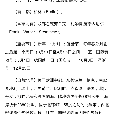
【首 都】柏林（Berlin）。
【国家元首】联邦总统弗兰克－瓦尔特·施泰因迈尔
（Frank－Walter Steinmeier）。
【重要节日】新年：1月1日；复活节：每年春分月圆
之后第一个周日（3月21日至4月25日之间）；五一国际劳
动节：5月1日；德国统一日（国庆节）：10月3日；圣诞
节：12月25日。
【自然地理】位于欧洲中部。东邻波兰、捷克，南毗
奥地利、瑞士，西界荷兰、比利时、卢森堡、法国，北接
丹麦，濒临北海和波罗的海。陆地边界全长3876公里，海
岸线长2389公里。位于北纬47－55度之间的北温带，西北
部海洋性气候较明显，往东、南部逐渐向大陆性气候过