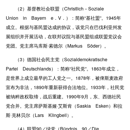
（2）基督教社会联盟（Christlich－Soziale
Union in Bayern e．V．）：简称“基社盟”。1945年
成立。根据与基民盟达成的协议，该党只在巴伐利亚州发
展组织并开展活动，在联邦议院与基民盟组成联盟党议会
党团。党主席马库斯·索德尔（Markus Söder）。
（3）德国社会民主党（Sozialdemokratische
Partei Deutschlands）：简称“社民党”。1863年成立，
是世界上成立最早的工人党之一。1878年，被俾斯麦政府
宣布为非法，1890年重新获得合法地位。1933年，社民党
被纳粹政权取缔，战后重建。1990年9月，东、西德社民
党合并。党主席萨斯基娅·艾斯肯（Saskia Esken）和拉
斯·克林贝尔（Lars Klingbeil）。
（4）联盟90／绿党（Bündnis 90／Die