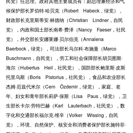
民党）任总理。政府其他主要成员有：副总理兼经济和气
候保护部长罗伯特·哈贝克（Robert Habeck，绿党），
财政部长克里斯蒂安·林德纳（Christian Lindner，自民
党），内政和国土部长南希·费泽（Nancy Faeser，社民
党），外交部长安娜莱娜·贝尔伯克（Annalena
Baerbock，绿党），司法部长马尔科·布施曼（Marco
Buschmann，自民党），劳工和社会保障部长胡贝图斯·
海尔（Hubertus Heil，社民党），国防部长鲍里斯·皮斯
托里乌斯（Boris Pistorius，社民党），食品和农业部长
杰姆·厄兹代米尔（Cem Özdemir，绿党），家庭、老
年、妇女和青年部长莉萨·保斯（Lisa Paus，绿党），卫
生部长卡尔·劳特巴赫（Karl Lauterbach，社民党），数
字化和交通部长福尔克·维辛（Volker Wissing，自民
党），环境、自然保护、核安全和消费者保护部长施特菲·