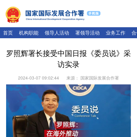
|
English
Français
首页
机构职能
领导人活动
署领导活动
业务工作
合
罗照辉署长接受中国日报《委员说》采
访实录
2024-03-07 09:02:44
来源：
国家国际发展合作署